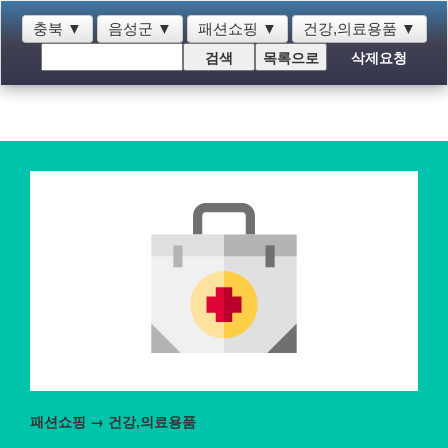
충북
▼
음성군
▼
패션쇼핑
▼
건강,의료용품
▼
삭제요청
패션쇼핑 → 건강,의료용품