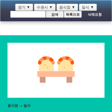
경기
▼
수원시
▼
음식점
▼
일식
▼
삭제요청
음식점 → 일식